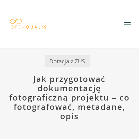
Skip
to
Menu
main
content
Dotacja z ZUS
Jak przygotować
dokumentację
fotograficzną projektu – co
fotografować, metadane,
opis