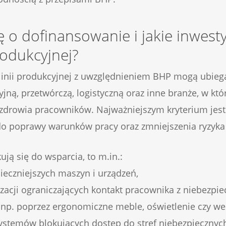
ę o dofinansowanie i jakie inwest
rodukcyjnej?
inii produkcyjnej z uwzględnieniem BHP mogą ubiega
ną, przetwórczą, logistyczną oraz inne branże, w któ
 zdrowia pracowników. Najważniejszym kryterium jes
ę do poprawy warunków pracy oraz zmniejszenia ryzy
ują się do wsparcia, to m.in.:
pieczniejszych maszyn i urządzeń,
acji ograniczających kontakt pracownika z niebezpie
 np. poprzez ergonomiczne meble, oświetlenie czy wen
systemów blokujących dostęp do stref niebezpiecznyc