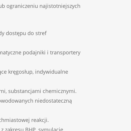
ub ograniczeniu najistotniejszych
dy dostępu do stref
atyczne podajniki i transportery
ące kręgosłup, indywidualne
rami, substancjami chemicznymi.
spowodowanych niedostateczną
hmiastowej reakcji.
a z zakresu BHP, symulacje