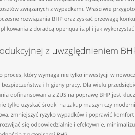
i kosztów związanych z wypadkami. Właściwie przygo
czesne rozwiązania BHP oraz zyskać przewagę konkur
aplikowania z doradcą openqualis.pl i jak wykorzystać
produkcyjnej z uwzględnieniem BH
to proces, który wymaga nie tylko inwestycji w nowoc
bezpieczeństwa i higieny pracy. Dla wielu przedsiębi
ania dofinansowania z ZUS na poprawę BHP jest klu
e tylko uzyskać środki na zakup maszyn czy moderniz
wa, zmniejszyć ryzyko wypadków i poprawić komfort p
ozwijać się odpowiedzialnie i efektywnie, minimaliz
odnością z przepisami BHP.