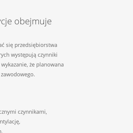
ycje obejmuje
ć się przedsiębiorstwa
rych występują czynniki
t wykazanie, że planowana
ka zawodowego.
cznymi czynnikami,
tylację,
h,