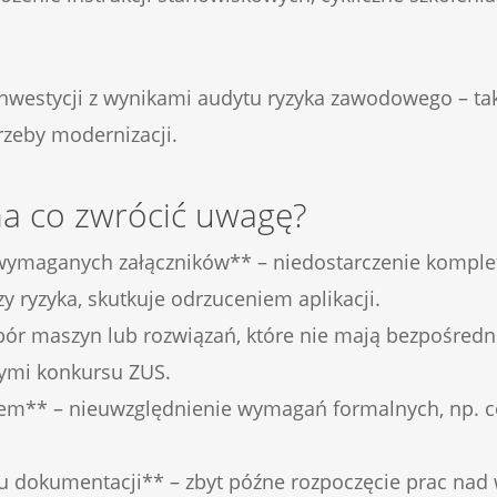
 inwestycji z wynikami audytu ryzyka zawodowego – 
zeby modernizacji.
 na co zwrócić uwagę?
 wymaganych załączników** – niedostarczenie komple
izy ryzyka, skutkuje odrzuceniem aplikacji.
ybór maszyn lub rozwiązań, które nie mają bezpośred
nymi konkursu ZUS.
nem** – nieuwzględnienie wymagań formalnych, np. c
u dokumentacji** – zbyt późne rozpoczęcie prac na