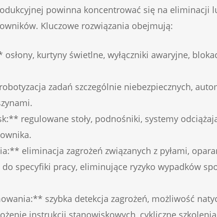
rodukcyjnej powinna koncentrować się na eliminacji l
acowników. Kluczowe rozwiązania obejmują:
 osłony, kurtyny świetlne, wyłączniki awaryjne, bloka
obotyzacja zadań szczególnie niebezpiecznych, autom
szynami.
:** regulowane stoły, podnośniki, systemy odciążaj
cownika.
nia:** eliminacja zagrożeń związanych z pyłami, opa
 do specyfiki pracy, eliminujące ryzyko wypadków 
owania:** szybka detekcja zagrożeń, możliwość natyc
ożenie instrukcji stanowiskowych, cykliczne szkoleni