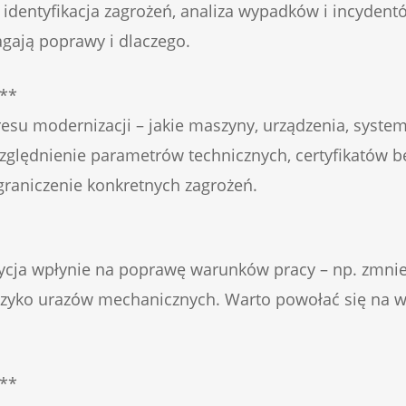
j, identyfikacja zagrożeń, analiza wypadków i incyde
gają poprawy i dlaczego.
:**
esu modernizacji – jakie maszyny, urządzenia, syste
ględnienie parametrów technicznych, certyfikatów b
aniczenie konkretnych zagrożeń.
ycja wpłynie na poprawę warunków pracy – np. zmniej
ryzyko urazów mechanicznych. Warto powołać się na w
:**