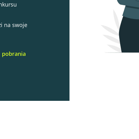
nkursu
zi na swoje
o pobrania