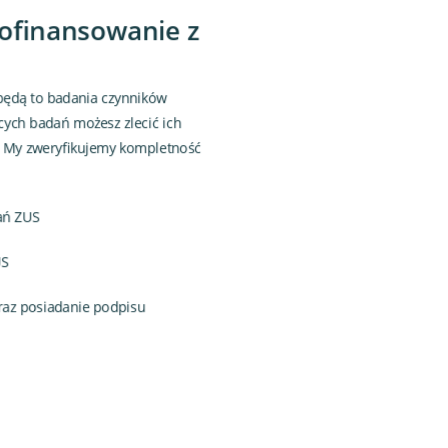
dofinansowanie z
będą to badania czynników
cych badań możesz zlecić ich
. My zweryfikujemy kompletność
ań ZUS
US
raz posiadanie podpisu