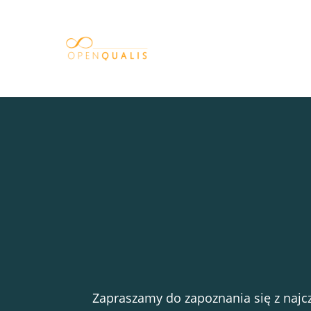
Skip
to
main
content
Zapraszamy do zapoznania się z najcz